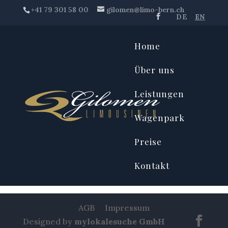
+41 79 301 58 00
gilomen@limo-bern.ch
DE
EN
Home
Über uns
Leistungen
Wagenpark
Preise
Archives
Kontakt
AGB
Impressum
Designed by
mylokalesuche GmbH