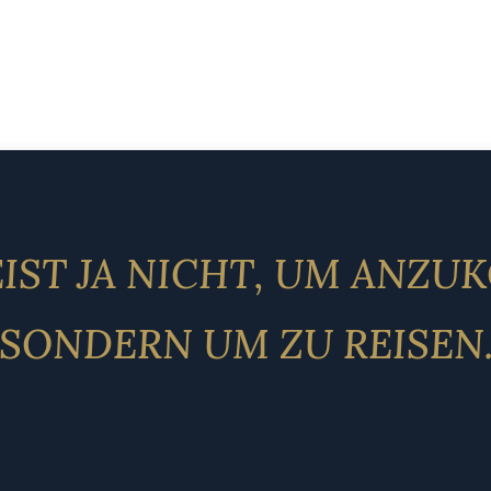
IST JA NICHT, UM ANZ
SONDERN UM ZU REISEN