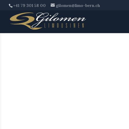
+41 79 301 58 00
gilomen@limo-bern.ch