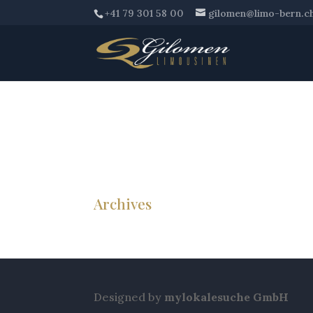
+41 79 301 58 00
gilomen@limo-bern.c
Archives
Designed by
mylokalesuche GmbH